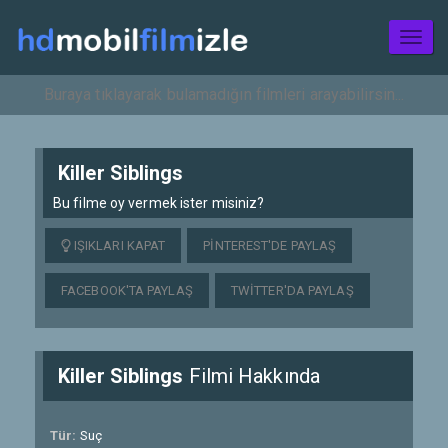
Toggl
naviga
Killer Siblings
Bu filme oy vermek ister misiniz?
IŞIKLARI KAPAT
PINTEREST'DE PAYLAŞ
FACEBOOK'TA PAYLAŞ
TWITTER'DA PAYLAŞ
Killer Siblings
Filmi Hakkında
Tür:
Suç