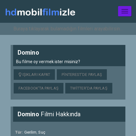
Toggl
naviga
Domino
Bu filme oy vermek ister misiniz?
IŞIKLARI KAPAT
PINTEREST'DE PAYLAŞ
FACEBOOK'TA PAYLAŞ
TWITTER'DA PAYLAŞ
Domino
Filmi Hakkında
Tür:
Gerilim
,
Suç