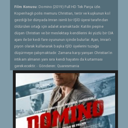
Film Konusu:
Domino (2019) Full HD Tek Parça izle.
Kopenhaglı polis memuru Christian, terör ve kuşkunun kol
gezdiği bir dünyada Imran isimli bir IŞİD üyesi tarafından
öldürülen ortağı için adalet aramaktadır. Katilin peşine
düşen Christian ve bir meslektaşı kendilerini iki yüzlü bir CIA
ajanı ile bir kedi fare oyununun içinde bulurlar. Ajan, Imran’ı
piyon olarak kullanarak başka IŞİD üyelerini tuzağa
düşürmeye çalışmaktadır. Zamana karşı yarışan Christian’ın
intikam almanın yanı sıra kendi hayatını da kurtarması
gerekecektir. - Gönderen: Quaresmania