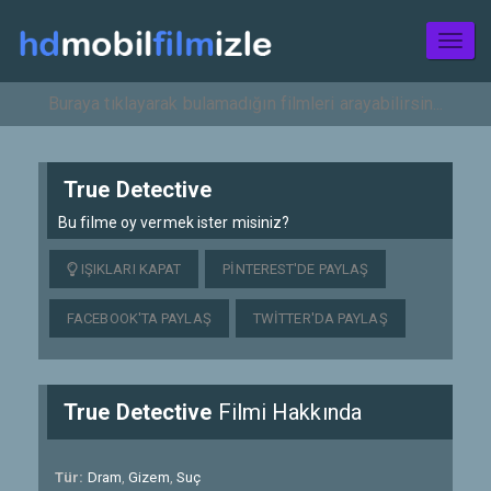
Toggl
naviga
True Detective
Bu filme oy vermek ister misiniz?
IŞIKLARI KAPAT
PINTEREST'DE PAYLAŞ
FACEBOOK'TA PAYLAŞ
TWITTER'DA PAYLAŞ
True Detective
Filmi Hakkında
Tür:
Dram
,
Gizem
,
Suç