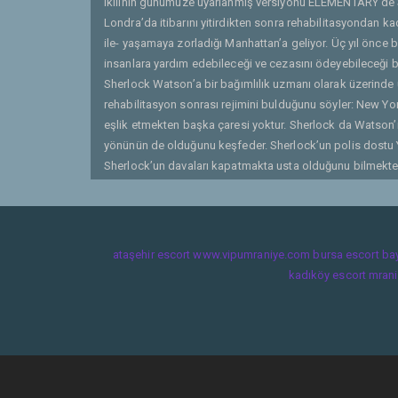
ikilinin günümüze uyarlanmış versiyonu ELEMENTARY’de Sh
Londra’da itibarını yitirdikten sonra rehabilitasyondan 
ile- yaşamaya zorladığı Manhattan’a geliyor. Üç yıl önce b
insanlara yardım edebileceği ve cezasını ödeyebileceği bi
Sherlock Watson’a bir bağımlılık uzmanı olarak üzerinde 
rehabilitasyon sonrası rejimini bulduğunu söyler: New Yo
eşlik etmekten başka çaresi yoktur. Sherlock da Watson’ı
yönünün de olduğunu keşfeder. Sherlock’un polis dostu
Sherlock’un davaları kapatmakta usta olduğunu bilmektedi
davaları çözmek için özgürce koşuşturan yaramaz Sherlock
düşmektedir. | Gönderen: pis metalci
ataşehir escort
www.vipumraniye.com
bursa escort ba
kadıköy escort
mrani