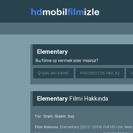
Elementary
Bu filme oy vermek ister misiniz?
IŞIKLARI KAPAT
PINTEREST'DE PAYLAŞ
Elementary
Filmi Hakkında
Tür:
Dram
,
Gizem
,
Suç
Film Konusu:
Elementary (2012–2019) Full HD izle. New