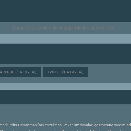
FACEBOOK'TA PAYLAŞ
TWITTER'DA PAYLAŞ
 York Polis Departmanı’nın çözülmesi imkansız davaları çözmesine yardım e