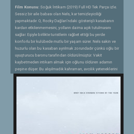
Film Konusu:
Soğuk İntikam (2019) Full HD Tek Parça izle.
Sessiz bir aile babası olan Nels, kar temizleyiciliği
yapmaktadır. O, Rocky Dağları’ndaki gösterişli kasabanın
kardan etkilenmemesini, yolların daima açık tutulmasını
sağlar. Eşiyle birlikte turistlerin rağbet ettiği bu yerde
konforlu bir kulübede mutlu bir yaşam sürer. Nels sakin ve
huzurlu olan bu kasaban ayrılmak zorundadır çünkü oğlu bir
uyuşturucu baronu tarafından öldürülmüştür. Vakit
kaybetmeden intikam almak için oğlunu öldüren adamın
peşine düşer. Bu alışılmadık kahraman, avcılık yeteneklerini
kullanarak sıradan bir insandan yetenekli bir katile dönüşür
ve karteli parçalamayı amaçlar. Nels'in yaptıkları tahmin
edilemez bir gangster olan Viking ile rakip bir mafya
patronu arasında bir bölge savaşına yol açar. Neredeyse
kimsenin yarasız ayrılamayacağı bu savaşta adalet
sağlanacaktır. - Gönderen: Quaresmania