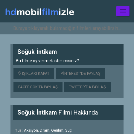
Toggl
naviga
Soğuk İntikam
Bu filme oy vermek ister misiniz?
IŞIKLARI KAPAT
PINTEREST'DE PAYLAŞ
FACEBOOK'TA PAYLAŞ
TWITTER'DA PAYLAŞ
Soğuk İntikam
Filmi Hakkında
Tür:
Aksiyon
,
Dram
,
Gerilim
,
Suç