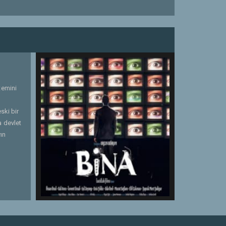
temini
ski bir
a devlet
ın