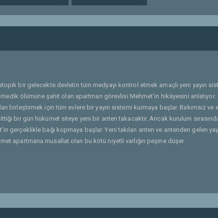
distopik bir gelecekte devletin tüm medyayı kontrol etmek amaçlı yeni yayın sis
edik ölümüne şahit olan apartman görevlisi Mehmet'in hikâyesini anlatıyor.
rı birleştirmek için tüm evlere bir yayın sistemi kurmaya başlar. Bakımsız ve e
ttiği bir gün hükümet siteye yeni bir anten takacaktır. Ancak kurulum sırasınd
t’in gerçeklikle bağı kopmaya başlar. Yeni takılan anten ve antenden gelen yay
hmet apartmana musallat olan bu kötü niyetli varlığın peşine düşer.