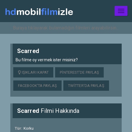
Toggl
naviga
Scarred
Bu filme oy vermek ister misiniz?
IŞIKLARI KAPAT
PINTEREST'DE PAYLAŞ
FACEBOOK'TA PAYLAŞ
TWITTER'DA PAYLAŞ
Scarred
Filmi Hakkında
Tür:
Korku