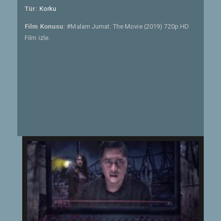
Tür:
Korku
Film Konusu:
#Malam Jumat: The Movie (2019) 720p HD
Film izle.