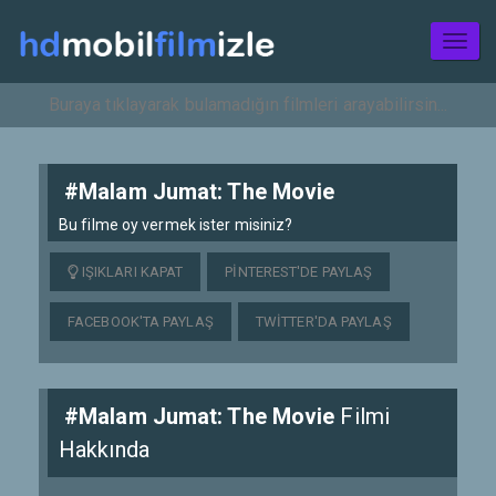
Toggl
naviga
#Malam Jumat: The Movie
Bu filme oy vermek ister misiniz?
IŞIKLARI KAPAT
PINTEREST'DE PAYLAŞ
FACEBOOK'TA PAYLAŞ
TWITTER'DA PAYLAŞ
#Malam Jumat: The Movie
Filmi
Hakkında