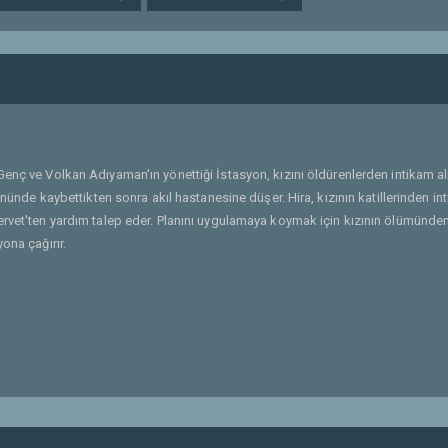
 Genç ve Volkan Adıyaman'ın yönettiği İstasyon, kızını öldürenlerden intikam 
ününde kaybettikten sonra akıl hastanesine düşer. Hira, kızının katillerinden in
ervet'ten yardım talep eder. Planını uygulamaya koymak için kızının ölümünde
ona çağırır.