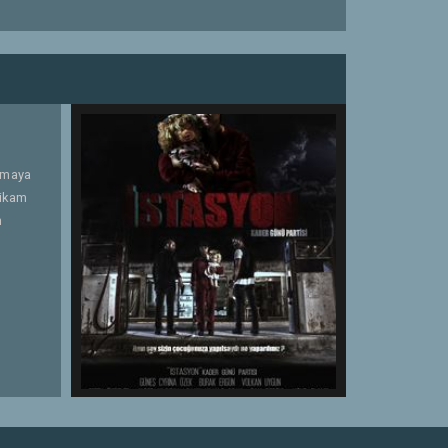
almaya
tikam
n