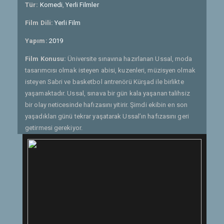
Tür:
Komedi
,
Yerli Filmler
Film Dili:
Yerli Film
Yapım:
2019
Film Konusu:
Üniversite sınavına hazırlanan Ussal, moda
tasarımcısı olmak isteyen abisi, kuzenleri, müzisyen olmak
isteyen Sabri ve basketbol antrenörü Kürşad ile birlikte
yaşamaktadır. Ussal, sınava bir gün kala yaşanan talihsiz
bir olay neticesinde hafızasını yitirir. Şimdi ekibin en son
yaşadıkları günü tekrar yaşatarak Ussal’ın hafızasını geri
getirmesi gerekiyor.