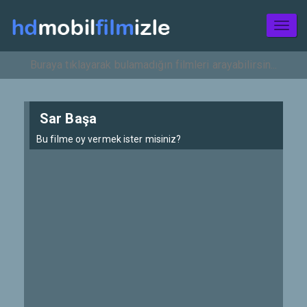
Toggl
naviga
Sar Başa
Bu filme oy vermek ister misiniz?