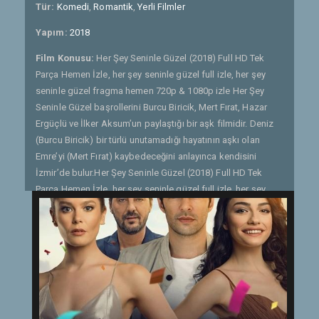
Tür:
Komedi
,
Romantik
,
Yerli Filmler
Yapım:
2018
Film Konusu:
Her Şey Seninle Güzel (2018) Full HD Tek
Parça Hemen İzle, her şey seninle güzel full izle, her şey
seninle güzel fragma hemen 720p & 1080p izle Her Şey
Seninle Güzel başrollerini Burcu Biricik, Mert Fırat, Hazar
Ergüçlü ve İlker Aksum’un paylaştığı bir aşk filmidir. Deniz
(Burcu Biricik) bir türlü unutamadığı hayatının aşkı olan
Emre’yi (Mert Fırat) kaybedeceğini anlayınca kendisini
İzmir’de bulur.Her Şey Seninle Güzel (2018) Full HD Tek
Parça Hemen İzle, her şey seninle güzel full izle, her şey
seninle güzel fragma hemen 720p & 1080p izle Rakibi
Melisa (Hazar Ergüçlü) umduğundan daha çetin ceviz
çıkınca, olmazsa olmazı, beyninin yarısı Bulut’tan (İlker
Aksum) yardım ister.
Etiketler:
her şey seninle güzel 720p hd izle
,
her şey
seninle güzel full hd izle
,
her şey seninle güzel tek parça
full izle