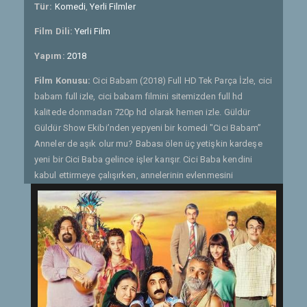
Tür:
Komedi
,
Yerli Filmler
Film Dili:
Yerli Film
Yapım:
2018
Film Konusu:
Cici Babam (2018) Full HD Tek Parça İzle, cici
babam full izle, cici babam filmini sitemizden full hd
kalitede donmadan 720p hd olarak hemen izle. Güldür
Güldür Show Ekibi’nden yepyeni bir komedi "Cici Babam”
Anneler de aşık olur mu? Babası ölen üç yetişkin kardeşe
yeni bir Cici Baba gelince işler karışır. Cici Baba kendini
kabul ettirmeye çalışırken, annelerinin evlenmesini
istemeyen üç kardeş bu durumu engellemek için elinden
geleni yapacaktır. Güldür Güldür Show ekibinin kaleminden
çıkan bu unutulmayacak komedi, izleyiciyi kahkahanın hiç
durmayacağı bir serüvene davet ediyor. Cici Babam (2018)
Full HD Tek Parça İzle
Etiketler:
cici babam 720p hd izle
,
cici babam full hd izle
,
cici babam tek parça izle