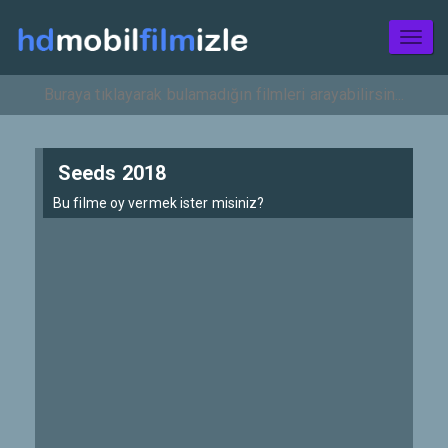
Toggl
naviga
Seeds 2018
Bu filme oy vermek ister misiniz?