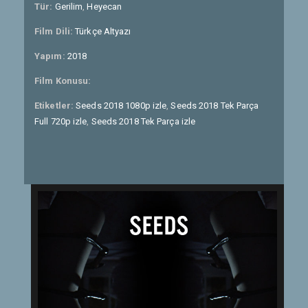
Tür:
Gerilim
,
Heyecan
Film Dili:
Türkçe Altyazı
Yapım:
2018
Film Konusu:
Etiketler:
Seeds 2018 1080p izle
,
Seeds 2018 Tek Parça
Full 720p izle
,
Seeds 2018 Tek Parça izle