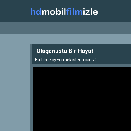
Olağanüstü Bir Hayat
Bu filme oy vermek ister misiniz?