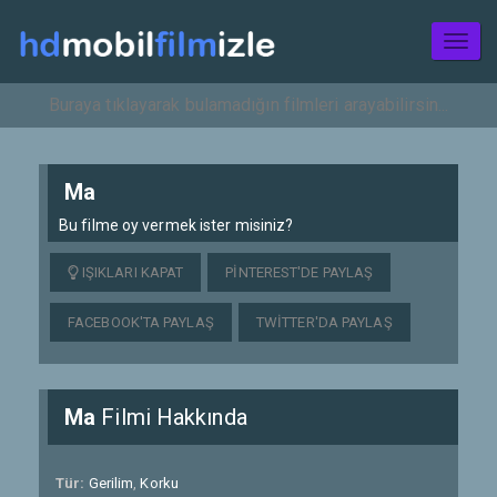
Toggl
naviga
Ma
Bu filme oy vermek ister misiniz?
IŞIKLARI KAPAT
PINTEREST'DE PAYLAŞ
FACEBOOK'TA PAYLAŞ
TWITTER'DA PAYLAŞ
Ma
Filmi Hakkında
Tür:
Gerilim
,
Korku