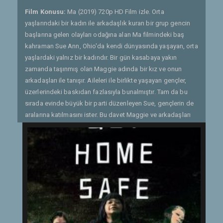
Film Konusu:
Ma (2019) 720p HD Film izle. Orta
yaşlarındaki bir kadın ile arkadaşlık kuran bir grup gencin
başlarına gelen olayları odağına alan Ma filmindeki baş
kahraman Sue Ann, Ohio'da kendi dünyasında yaşayan, orta
yaşlardaki yalnız bir kadındır. Bir gün kasabaya yakın
zamanda taşınmış olan Maggie adında bir kız ve onun
arkadaşları ile tanışır. Aileleri ile birlikte yaşayan gençler,
üzerlerindeki baskıdan fazlasıyla bunalmıştır. Tam da bu
sırada evinde büyük bir parti düzenleyen Sue, gençlerin de
aralarına katılmasını ister. Bu davet Maggie ve arkadaşları
için kaçırılmayacak bir fırsattır. Gençler, başlarına
geleceklerden bihaber, partide Sue ile birlikte gönüllerince
eğlenir. Sue ile tanıştıkları için kendilerini şanslı hisseden
gençler, bir süre tuhaf şeyler yaşamaya başlarlar. Sue’nun
gösterdiği yakınlık bir süre sonra takıntılı bir hal almaya
başlayınca, gençler kendilerini büyük bir girdabın içerisinde
bulur. - Gönderen: Quaresmania