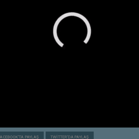
FACEBOOK'TA PAYLAŞ
TWITTER'DA PAYLAŞ