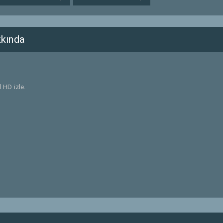
kında
 HD izle.