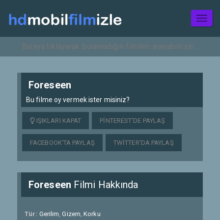
Toggl
naviga
Foreseen
Bu filme oy vermek ister misiniz?
IŞIKLARI KAPAT
PINTEREST'DE PAYLAŞ
FACEBOOK'TA PAYLAŞ
TWITTER'DA PAYLAŞ
Foreseen
Filmi Hakkında
Tür:
Gerilim
,
Gizem
,
Korku