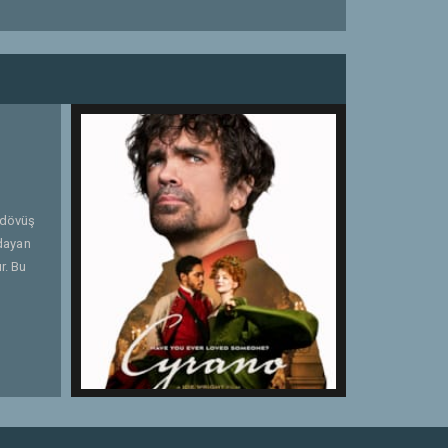
 dövüş
ldayan
r. Bu