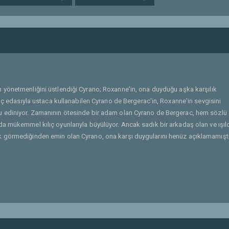
n yönetmenliğini üstlendiği Cyrano; Roxanne'in, ona duyduğu aşka karşılık
lıç edasıyla ustaca kullanabilen Cyrano de Bergerac'in, Roxanne'in sevgisini
u ediniyor. Zamanının ötesinde bir adam olan Cyrano de Bergerac, hem sözlü
a mükemmel kılıç oyunlarıyla büyülüyor. Ancak sadık bir arkadaş olan ve ışı
 görmediğinden emin olan Cyrano, ona karşı duygularını henüz açıklamamıştı