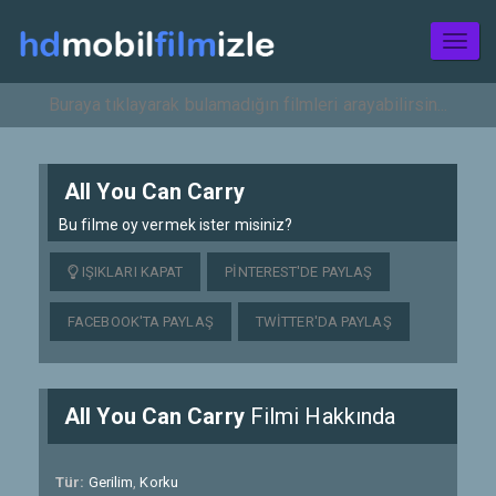
Toggl
naviga
All You Can Carry
Bu filme oy vermek ister misiniz?
IŞIKLARI KAPAT
PINTEREST'DE PAYLAŞ
FACEBOOK'TA PAYLAŞ
TWITTER'DA PAYLAŞ
All You Can Carry
Filmi Hakkında
Tür:
Gerilim
,
Korku