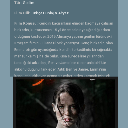
Tür:
Gerilim
Film Dili:
Türkçe Dublaj & Altyazı
Film Konusu:
Kendini kaçıranların elinden kaçmaya çalışan
bir kadın, kurtarıcısının 15 yıl önce saldırıya uğradığı adam
olduğunu keşfeder. 2019 Almanya yapımı gerilim türündeki
3 Yaşam filmini Juliane Block yönetiyor. Genç bir kadın olan
Emma bir gün uyandığında kendini terkedilmiş bir sığınakta
mahsur kalmış halde bulur. Kısa sürede lise yıllarından
tanıdığı iki arkadaşı, Ben ve Jamie'nin de onunla birlikte
alıkonulduğunu fark eder. Artık Ben ve Jamie, Emma’nın
kendilerini alıkoyan acımasız askerlerden kaçmak için tek
şansıdır. Sığınakta kalmak ya da eskiden kendisine tecavüz
etmiş olan eski arkadaşının yardımıyla sığınaktan kaçmak
arasında kalan Emma, ikinci seçeneği tercih eder. Ancak
kaçış planladıkları kadar kolay olmayacaktır. Onları
sığınakta tutmaya kararlı olan 3 asker hiç de kolay baş
edilebilir kişiler değillerdir. Kaçışın ardından ıssızlığın
ortasında kalan Emma, bir yandan peşindeki askerlerden