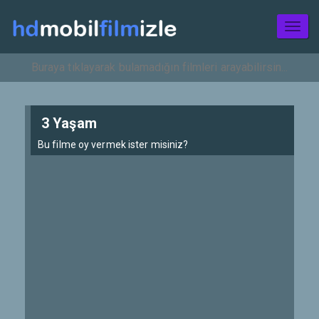
Toggl
naviga
3 Yaşam
Bu filme oy vermek ister misiniz?