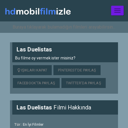
Toggl
naviga
Las Duelistas
Bu filme oy vermek ister misiniz?
IŞIKLARI KAPAT
PINTEREST'DE PAYLAŞ
FACEBOOK'TA PAYLAŞ
TWITTER'DA PAYLAŞ
Las Duelistas
Filmi Hakkında
Tür:
En İyi Filmler