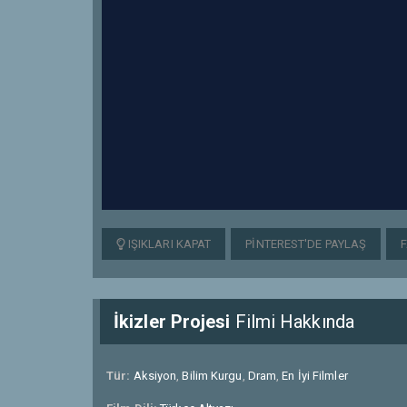
IŞIKLARI KAPAT
PINTEREST'DE PAYLAŞ
İkizler Projesi
Filmi Hakkında
Tür:
Aksiyon
,
Bilim Kurgu
,
Dram
,
En İyi Filmler