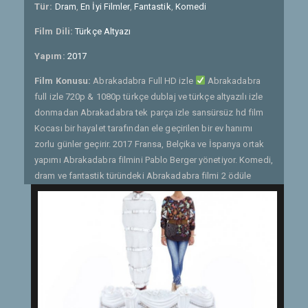
Tür:
Dram
,
En İyi Filmler
,
Fantastik
,
Komedi
Film Dili:
Türkçe Altyazı
Yapım:
2017
Film Konusu:
Abrakadabra Full HD izle
Abrakadabra
full izle 720p & 1080p türkçe dublaj ve türkçe altyazılı izle
donmadan Abrakadabra tek parça izle sansürsüz hd film
Kocası bir hayalet tarafından ele geçirilen bir ev hanımı
zorlu günler geçirir. 2017 Fransa, Belçika ve İspanya ortak
yapımı Abrakadabra filmini Pablo Berger yönetiyor. Komedi,
dram ve fantastik türündeki Abrakadabra filmi 2 ödüle
sahip. Abrakadabra Full HD izle
Abrakadabra full izle
720p & 1080p türkçe dublaj ve türkçe altyazılı izle
donmadan Abrakadabra tek parça izle sansürsüz hd film
Etiketler:
Abrakadabra Full HD izle
,
Abrakadabra full izle
,
Abrakadabra tek parça izle
,
Abrakadabra türkçe altyazılı
izle