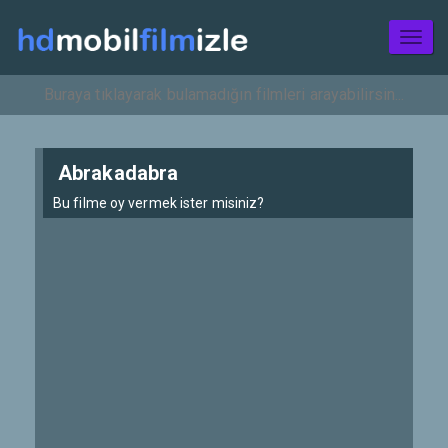
Toggl
naviga
Abrakadabra
Bu filme oy vermek ister misiniz?