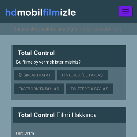
Toggl
naviga
Total Control
Bu filme oy vermek ister misiniz?
IŞIKLARI KAPAT
PINTEREST'DE PAYLAŞ
FACEBOOK'TA PAYLAŞ
TWITTER'DA PAYLAŞ
Total Control
Filmi Hakkında
Tür:
Dram