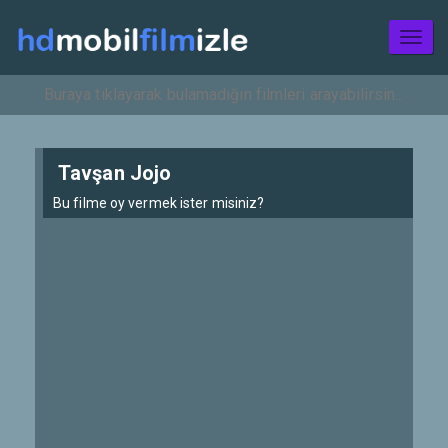
Toggl
naviga
Tavşan Jojo
Bu filme oy vermek ister misiniz?