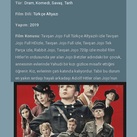
Tür:
Dram
,
Komedi
,
Savaş
,
Tarih
Film Dili:
Türkçe Altyazı
Yapım:
2019
Film Konusu:
Tavşan Jojo Full Türkçe Altyazılı izle Tavşan
Jojo Full HDizle, Tavşan Jojo Full izle, Tavşan Jojo Tek
Parça izle, Rabbit Jojo, Tavşan Jojo 720p izle mobil film
Hitler'in ordusunda yer alan Jojo Betzler adındaki bir çocuk,
annesinin evlerinde Yahudi bir kızı gizlice misafir ettiğini
öğrenir. Kız, evlerinin çatı katında kalıyordur. Tabii bu durum
en yakın sırdaşı hayali arkadaşı Adolf Hitler olan Jojo'nun
kafasında büyük bir karmaşaya yol açacaktır. Naif çocuk
büyüyen faşist rejimin içinde kendine yer bulmaya
çalışırken, tavsiyede bulunabilecek ve ona yardımcı
olabilecek hayali arkadaşına başvursa da, başlarda evlerine
sığındığı için nefret ettiği kızın da bir insan olduğunu
görmeye başlar. Hayali arkadaşı olan Hitler, hiç de
orijinalindeki gibi değildir. Jojo'nun bu korkunç ırkçılığa
karşı gelmek için mücadele etmesi gerekmektedir Tavşan