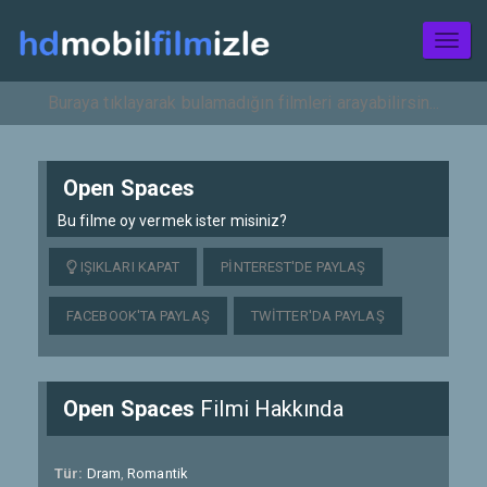
Toggl
naviga
Open Spaces
Bu filme oy vermek ister misiniz?
IŞIKLARI KAPAT
PINTEREST'DE PAYLAŞ
FACEBOOK'TA PAYLAŞ
TWITTER'DA PAYLAŞ
Open Spaces
Filmi Hakkında
Tür:
Dram
,
Romantik