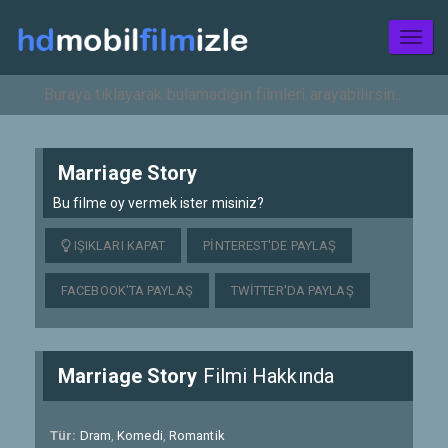
Toggl
naviga
Marriage Story
Bu filme oy vermek ister misiniz?
IŞIKLARI KAPAT
PINTEREST'DE PAYLAŞ
FACEBOOK'TA PAYLAŞ
TWITTER'DA PAYLAŞ
Marriage Story
Filmi Hakkında
Tür:
Dram
,
Komedi
,
Romantik