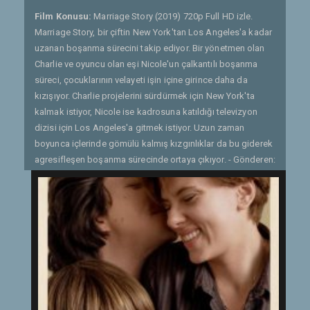
Film Konusu:
Marriage Story (2019) 720p Full HD izle.
Marriage Story, bir çiftin New York'tan Los Angeles'a kadar
uzanan boşanma sürecini takip ediyor. Bir yönetmen olan
Charlie ve oyuncu olan eşi Nicole'un çalkantılı boşanma
süreci, çocuklarının velayeti işin içine girince daha da
kızışıyor. Charlie projelerini sürdürmek için New York'ta
kalmak istiyor, Nicole ise kadrosuna katıldığı televizyon
dizisi için Los Angeles'a gitmek istiyor. Uzun zaman
boyunca içlerinde gömülü kalmış kızgınlıklar da bu giderek
agresifleşen boşanma sürecinde ortaya çıkıyor. - Gönderen:
Quaresmania