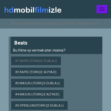
Toggl
naviga
Beats
Bu filme oy vermek ister misiniz?
#1 RAPID (TÜRKÇE DUBLAJ)
#2 RAPID (TÜRKÇE ALTYAZI)
#3 MAILRU (TÜRKÇE DUBLAJ)
#4 MAILRU (TÜRKÇE ALTYAZI)
#5 OPENLOAD(TÜRKÇE DUBLAJ)