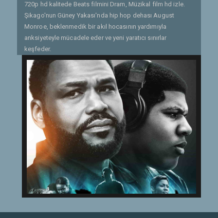
720p hd kalitede Beats filmini Dram, Müzikal film hd izle.
Şikago'nun Güney Yakası'nda hip hop dehası August
Monroe, beklenmedik bir akıl hocasının yardımıyla
anksiyeteyle mücadele eder ve yeni yaratıcı sınırlar
keşfeder.
Etiketler:
beats 720p hd izle
,
beats film izle
,
beats full hd
izle
,
beats full izle
,
beats türkçe altyazı izle
,
beats türkçe
dublaj izle