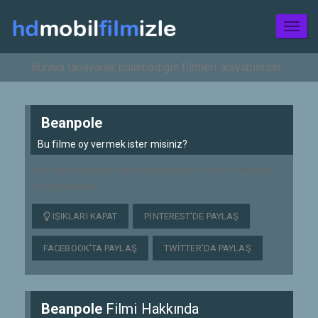
Toggl
naviga
Beanpole
Bu filme oy vermek ister misiniz?
Film telif hakkından dolayı kaldırılmıştır. Bizi tercih ettiğiniz
için teşekkürler.
IŞIKLARI KAPAT
PINTEREST'DE PAYLAŞ
FACEBOOK'TA PAYLAŞ
TWITTER'DA PAYLAŞ
Beanpole
Filmi Hakkında