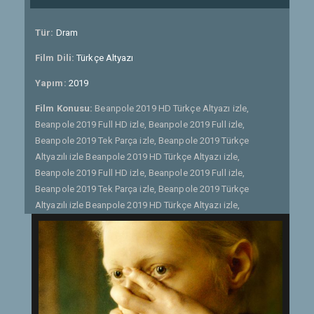
Tür:
Dram
Film Dili:
Türkçe Altyazı
Yapım:
2019
Film Konusu:
Beanpole 2019 HD Türkçe Altyazı izle,
Beanpole 2019 Full HD izle, Beanpole 2019 Full izle,
Beanpole 2019 Tek Parça izle, Beanpole 2019 Türkçe
Altyazılı izle Beanpole 2019 HD Türkçe Altyazı izle,
Beanpole 2019 Full HD izle, Beanpole 2019 Full izle,
Beanpole 2019 Tek Parça izle, Beanpole 2019 Türkçe
Altyazılı izle Beanpole 2019 HD Türkçe Altyazı izle,
Beanpole 2019 Full HD izle, Beanpole 2019 Full izle,
Beanpole 2019 Tek Parça izle, Beanpole 2019 Türkçe
Altyazılı izle 1945, Leningrad. II. Dünya Savaşı şehri, binaları
ve yaşamları yıktı. Tarihi en kötü kuşatmalarından biri
nihayet bittiyse de, yaşam ve ölüm kalan enkazda
mücadelesine devam ediyor. İki genç kadın, İya ve Masha,