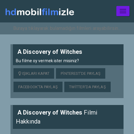
Toggl
naviga
A Discovery of Witches
Bu filme oy vermek ister misiniz?
IŞIKLARI KAPAT
PINTEREST'DE PAYLAŞ
FACEBOOK'TA PAYLAŞ
TWITTER'DA PAYLAŞ
A Discovery of Witches
Filmi
Hakkında