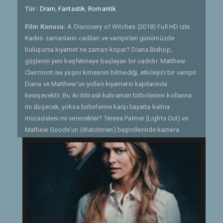
Tür:
Dram
,
Fantastik
,
Romantik
Film Konusu:
A Discovery of Witches (2018) Full HD izle.
Kadim zamanların cadıları ve vampirleri günümüzde
buluşursa kıyamet ne zaman kopar? Diana Bishop,
güçlerini yeni keşfetmeye başlayan bir cadıdır. Matthew
Clairmont ise yaşını kimsenin bilmediği, etkileyici bir vampir.
Diana ve Matthew'un yolları kıyametin kapılarında
kesişecektir. Bu iki ihtiraslı kahraman birbirlerinin kollarına
mı düşecek, yoksa birbirlerine karşı hayatta kalma
mücadelesi mi verecekler? Teresa Palmer (Lights Out) ve
Mathew Goode'un (Watchmen) başrollerinde kamera
karşısına geçtikleri bu fantastik yapım yılın son çeyreğinde
izleyicilerle buluşacak. İngiltere'nin en önemli kanallarından
Sky One'ın yapımcılığında gösterime girecek olan bu diziyi
merakla bekliyoruz. Not: Alıntıdır. - Gönderen: nemoberk