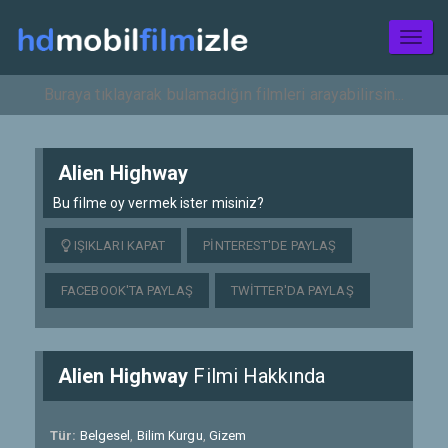
Toggl
naviga
Alien Highway
Bu filme oy vermek ister misiniz?
IŞIKLARI KAPAT
PINTEREST'DE PAYLAŞ
FACEBOOK'TA PAYLAŞ
TWITTER'DA PAYLAŞ
Alien Highway
Filmi Hakkında
Tür:
Belgesel
,
Bilim Kurgu
,
Gizem