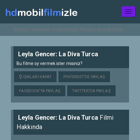
Toggl
naviga
Leyla Gencer: La Diva Turca
Bu filme oy vermek ister misiniz?
IŞIKLARI KAPAT
PINTEREST'DE PAYLAŞ
FACEBOOK'TA PAYLAŞ
TWITTER'DA PAYLAŞ
Leyla Gencer: La Diva Turca
Filmi
Hakkında