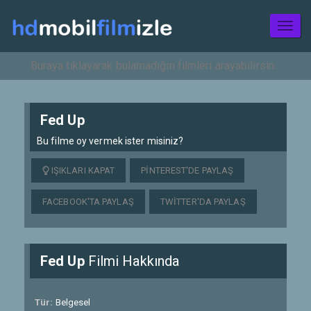
Toggl
naviga
Fed Up
Bu filme oy vermek ister misiniz?
IŞIKLARI KAPAT
PINTEREST'DE PAYLAŞ
FACEBOOK'TA PAYLAŞ
TWITTER'DA PAYLAŞ
Fed Up
Filmi Hakkında
Tür:
Belgesel