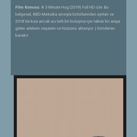
Film Konusu:
A 3 Minute Hug (2019) Full HD izle. Bu
belgesel, ABD-Meksika sınırıyla birbirlerinden ayrılan ve
2018'de kısa ancak acı tatlı bir buluşma için tekrar bir araya
gelen ailelerin neşesini ve hüznünü aktarıyor. | Gönderen:
kanekii