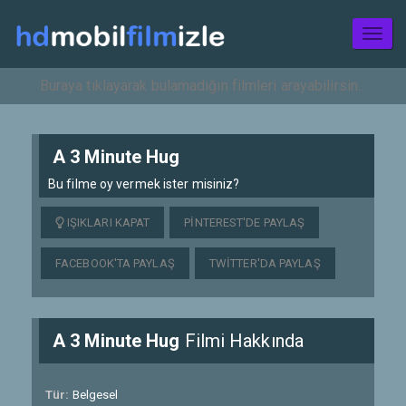
Toggl
naviga
A 3 Minute Hug
Bu filme oy vermek ister misiniz?
IŞIKLARI KAPAT
PINTEREST'DE PAYLAŞ
FACEBOOK'TA PAYLAŞ
TWITTER'DA PAYLAŞ
A 3 Minute Hug
Filmi Hakkında
Tür:
Belgesel