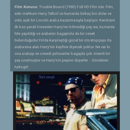
Film Konusu:
Trouble Bound (1993) Full HD Film izle. Film,
eski mahkum Harry Talbot’un kumarda birkaç bin dolar ve
üstü açık bir Lincoln araba kazanmasıyla başlıyor. Kendisini
ilk kez şanslı hisseden Harry’nin bilmediği şey ise, kumarda
hile yapıldığı ve arabanın bagajında da bir ceset
bulunduğudur.Yolda karşılaştığı güzel bir otostopçuyu da
arabasına alan Harry’nin keyfine diyecek yoktur. Ne var ki
ona arabayı ve cesedi yutturanlar bagajda çok önemli bir
şey unutmuştur ve Harry’nin peşine düşerler. - Gönderen:
turkxgirl