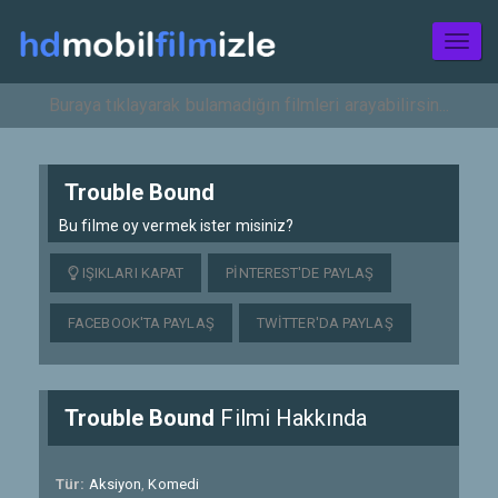
Toggl
naviga
Trouble Bound
Bu filme oy vermek ister misiniz?
IŞIKLARI KAPAT
PINTEREST'DE PAYLAŞ
FACEBOOK'TA PAYLAŞ
TWITTER'DA PAYLAŞ
Trouble Bound
Filmi Hakkında
Tür:
Aksiyon
,
Komedi