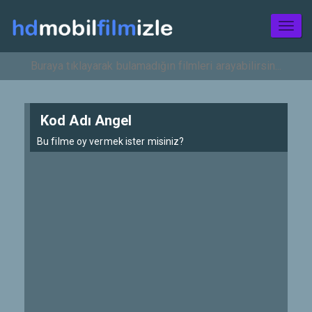
Toggl
naviga
Kod Adı Angel
Bu filme oy vermek ister misiniz?