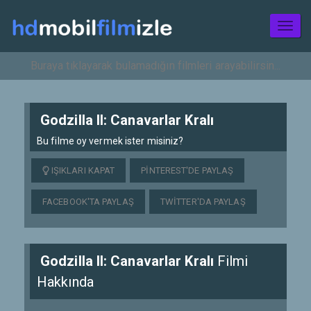
Toggl
naviga
Godzilla II: Canavarlar Kralı
Bu filme oy vermek ister misiniz?
IŞIKLARI KAPAT
PINTEREST'DE PAYLAŞ
FACEBOOK'TA PAYLAŞ
TWITTER'DA PAYLAŞ
Godzilla II: Canavarlar Kralı
Filmi
Hakkında