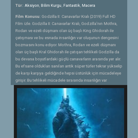
Tür:
Aksiyon
,
Bilim Kurgu
,
Fantastik
,
Macera
Film Konusu:
Godzilla II: Canavarlar Kralı (2019) Full HD
Film izle. Godzilla II: Canavarlar Kralı, Godzilla'nın Mothra,
Rodan ve ezeli düşmanı olan üç başlı King Ghidorah ile
çatışması ve bu esnada insanlığın var oluşunun dengesini
bozmasını konu ediyor. Mothra, Rodan ve ezeli düşmanı
olan üç başlı Kral Ghidorah ile çatışan tehlikeli Godzilla da
bu devasa boyutlardaki güçlü canavarların arasında yer alır.
Bu efsane oldukları sanılan antik süper türler tekrar yükselip
de karşı karşıya geldiğinde hepsi üstünlük için mücadeleye
girişir. Bu tehlikeli mücadele sırasında insanlığın var
oluşunun dengesi de pamuk ipliğine bağlı bir hale gelir. Bu
savaşta kimin kazanacağı, insanlığın kaderini olduğu kadar
gezegenin baskın türünün kim olacağını da kanıtlayacak
hale gelir. - Gönderen: Quaresmania