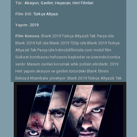
Tür:
Aksiyon
,
Gerilim
,
Heyecan
,
Hint Filmleri
Film Dili:
Türkçe Altyazı
Yapım:
2019
Film Konusu:
Blank 2019 Türkçe Altyazılı Tek Parça izle
Blank 2019 full izle Blank 2019 720p izle Blank 2019 Türkçe
Altyazılı Tek Parça izle hdmobilfilmizle.com mobil film
Suikast bombacısı hafızasını kaybeder ve üzerinde bomba
vardır. Masum canları korumak artık polisin elindedir. 2019
Hint yapımı aksiyon ve gerilim türündeki Blank filmini
Behzad Khambata yönetiyor. Blank 2019 Türkçe Altyazılı Tek
Parça izle Blank 2019 Türkçe Altyazılı Tek Parça izle Blank
2019 full izle Blank 2019 720p izle Blank 2019 Türkçe
Altyazılı Tek Parça izle hdmobilfilmizle.com mobil film
Etiketler:
Blank 2019 720p hd film izle
,
Blank 2019 full hd
izle
,
Blank 2019 tek parça izle
,
Blank 2019 Türkçe Altyazılı
izle
,
Blank 2019 Türkçe Altyazılı Tek Parça izle
,
mobil film
izle