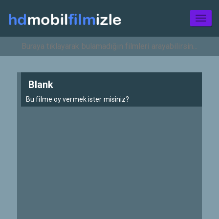
Toggl
naviga
Blank
Bu filme oy vermek ister misiniz?