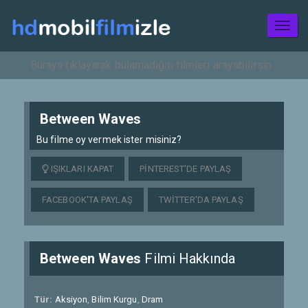
Toggl
naviga
Between Waves
Bu filme oy vermek ister misiniz?
IŞIKLARI KAPAT
PINTEREST'DE PAYLAŞ
FACEBOOK'TA PAYLAŞ
TWITTER'DA PAYLAŞ
Between Waves
Filmi Hakkında
Tür:
Aksiyon
,
Bilim Kurgu
,
Dram