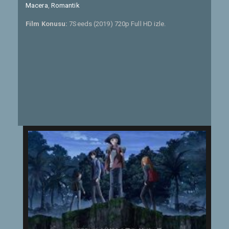
Macera
,
Romantik
Film Konusu:
7Seeds (2019) 720p Full HD izle.