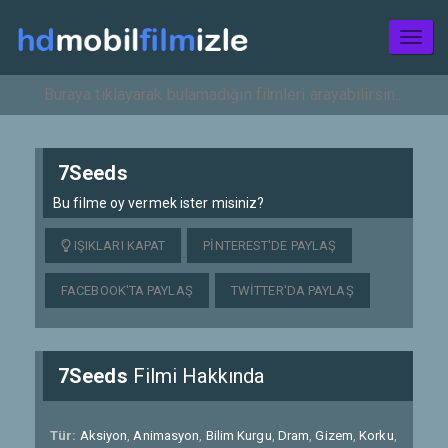
Toggl
naviga
7Seeds
Bu filme oy vermek ister misiniz?
IŞIKLARI KAPAT
PINTEREST'DE PAYLAŞ
FACEBOOK'TA PAYLAŞ
TWITTER'DA PAYLAŞ
7Seeds
Filmi Hakkında
Tür:
Aksiyon
,
Animasyon
,
Bilim Kurgu
,
Dram
,
Gizem
,
Korku
,